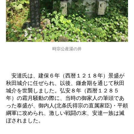
時宗公産湯の井
安達氏は、建保６年（西暦１２１８年）景盛が
秋田城介に任ぜられ、以後、鎌倉期を通じて秋田
城介を世襲しました。弘安８年（西暦１２８５
年）の霜月騒動の際に、当時の御家人の筆頭であ
った泰盛が、御内人(北条氏得宗の直属家臣)・平頼
綱軍に攻められ、激しい戦闘の末、安達一族は滅
ぼされました。