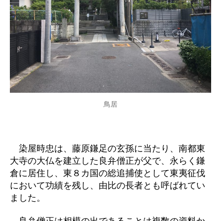
鳥居
染屋時忠は、藤原鎌足の玄孫に当たり、南都東
大寺の大仏を建立した良弁僧正が父で、永らく鎌
倉に居住し、東８カ国の総追捕使として東夷征伐
において功績を残し、由比の長者とも呼ばれてい
ました。