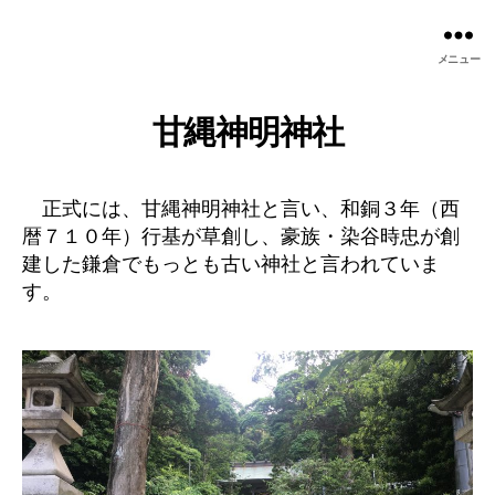
メニュー
甘縄神明神社
正式には、甘縄神明神社と言い、和銅３年（西
暦７１０年）行基が草創し、豪族・染谷時忠が創
建した鎌倉でもっとも古い神社と言われていま
す。